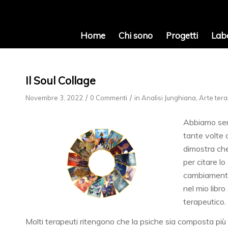
Home
Chi sono
Progetti
Lab
Il Soul Collage
/
/
Novembre 3, 2022
0 Commenti
in
Analisi Junghiana
,
Arte tera
Abbiamo sent
tante volte 
dimostra che 
per citare l
cambiamenti 
nel mio libro
terapeutico.
Molti terapeuti ritengono che la psiche sia composta più d