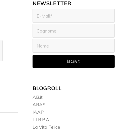
NEWSLETTER
BLOGROLL
AB.it
ARAS
IAAP
L.I.R.P.A.
La Vita Felice