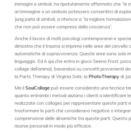
immagini e simboli, ha ripetutamente affermato che “le i
un’immagine o un simbolo potessero consentirci di esplo
Jung parla di simboli, si riferisce a “la migliore formula
che non può essere compreso dalla coscienza”.
Anche il lavoro di molti psicologi contemporanei e speciali
dimostra che il trauma si imprime nelle aree del cervello ch
automatiche di sopravvivenza. Queste aree sono solo mar
linguaggio. Ed è qui che entra in gioco Seena Frost, psi
collage dell’anima), basandosi su concetti provenienti da d
la Parts Therapy di Virginia Satir, la
PhotoTherapy
di Ju
Ma il
SoulCollage
può essere considerato una tecnica tera
quanto entrambi i metodi aiutano i clienti a identificare l
realizzate con collages per rappresentare queste parti e d
trasformare le parti che considerano negative o integrar
comprensione delle dinamiche tra queste parti. Questo pr
risorse personali in modo più efficace.