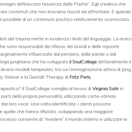
mmagini definiscono l’essenza della Psiche”. Egli credeva che
rare contenuti che non eravamo riusciti ad affrontare. E quando
zione possibile di un contenuto psichico relativamente sconosciuto
sti del trauma mette in evidenza i limiti del linguaggio. La ricerc
e sono responsabili dei riflessi, dei ricordi e delle risposte
ginalmente influenzate dal pensiero, dalle parole o dal
cologa junghiana che ha sviluppato
il SoulCollage
(letteralmente il
iversi modelli terapeutici, tra cui l’immaginazione attiva di Jung,
dy Weiser e la Gestalt Therapy di
Fritz Perls
.
peutica? Il SoulCollage somiglia al lavoro di
Virginia Satir
in
e parti della propria personalità, utilizzando carte-stimolo
ar loro voce. Una volta identificate, i clienti possono
e quelle che hanno rifiutato, sviluppando una maggiore
ocesso consente di “rivedere” il mondo interno e utilizzare le