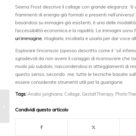
Seena Frost descrive il collage con grande eleganza: “è 
frammenti di energia già formati e presenti nell’universo”.
basandosi su immagini già esistenti, è una delle modalità 
l’accessibilità economica e la rapidità. Le immagini sono f
un’immagine
, ritagliarla, incollarla e usarla per dar voce al
Esplorare l’inconscio (spesso descritto come il “sé inferio
sgradevoli da non avere il coraggio di riconoscere che tali 
modo più subdolo, nascondendosi in atteggiamenti di re
questo senso, secondo me, tutte le tecniche basate sull’
essere considerate strumenti utili per la guarigione.
Tags:
Analisi junghiana
,
Collage
,
GestaltTherapy
,
PhotoThe
Il narcisismo maligno
Condividi questo articolo