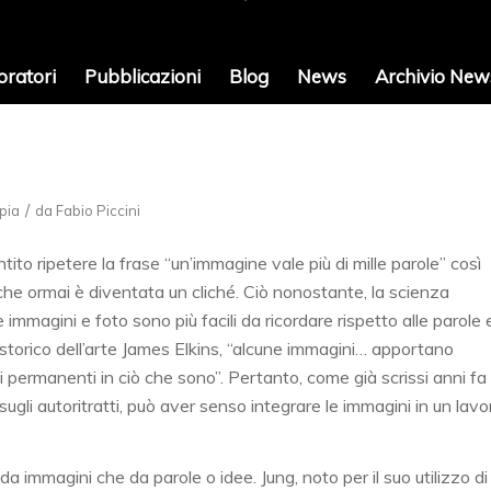
oratori
Pubblicazioni
Blog
News
Archivio News
/
pia
da
Fabio Piccini
ito ripetere la frase “un’immagine vale più di mille parole” così
che ormai è diventata un cliché. Ciò nonostante, la scienza
immagini e foto sono più facili da ricordare rispetto alle parole 
o storico dell’arte James Elkins, “alcune immagini… apportano
permanenti in ciò che sono”. Pertanto, come già scrissi anni fa
 sugli autoritratti, può aver senso integrare le immagini in un lavo
a immagini che da parole o idee. Jung, noto per il suo utilizzo di