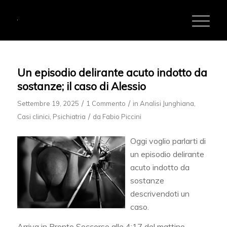
ha
:
Un episodio delirante acuto indotto da
sostanze; il caso di Alessio
/
/
Settembre 19, 2025
1 Commento
in
Analisi Junghiana
,
/
Casi clinici
,
Psichiatria
da
Fabio Piccini
Oggi voglio parlarti di
un episodio delirante
acuto indotto da
sostanze
descrivendoti un
caso.
Arriva in Pronto Soccorso alle 4:17 del mattino,