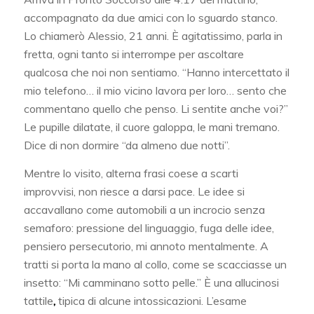
accompagnato da due amici con lo sguardo stanco.
Lo chiamerò Alessio, 21 anni. È agitatissimo, parla in
fretta, ogni tanto si interrompe per ascoltare
qualcosa che noi non sentiamo. “Hanno intercettato il
mio telefono… il mio vicino lavora per loro… sento che
commentano quello che penso. Li sentite anche voi?”
Le pupille dilatate, il cuore galoppa, le mani tremano.
Dice di non dormire “da almeno due notti”.
Mentre lo visito, alterna frasi coese a scarti
improvvisi, non riesce a darsi pace. Le idee si
accavallano come automobili a un incrocio senza
semaforo: pressione del linguaggio, fuga delle idee,
pensiero persecutorio, mi annoto mentalmente. A
tratti si porta la mano al collo, come se scacciasse un
insetto: “Mi camminano sotto pelle.” È una allucinosi
tattile
,
tipica di alcune intossicazioni. L’esame