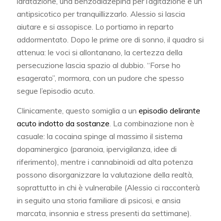
idratazione, una benzodiazepina per l’agitazione e un
antipsicotico per tranquillizzarlo. Alessio si lascia
aiutare e si assopisce. Lo portiamo in reparto
addormentato. Dopo le prime ore di sonno, il quadro si
attenua: le voci si allontanano, la certezza della
persecuzione lascia spazio al dubbio. “Forse ho
esagerato”, mormora, con un pudore che spesso
segue l’episodio acuto.
Clinicamente, questo somiglia a un
episodio delirante
acuto indotto da sostanze
. La combinazione non è
casuale: la cocaina spinge al massimo il sistema
dopaminergico (paranoia, ipervigilanza, idee di
riferimento), mentre i cannabinoidi ad alta potenza
possono disorganizzare la valutazione della realtà,
soprattutto in chi è vulnerabile (Alessio ci racconterà
in seguito una storia familiare di psicosi, e ansia
marcata, insonnia e stress presenti da settimane).