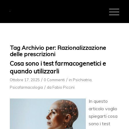
Tag Archivio per:
Razionalizzazione
delle prescrizioni
Cosa sono i test farmacogenetici e
quando utilizzarli
/
/
Ottobre 17, 2025
0 Commenti
in
Psichiatria
,
/
Psicofarmacologia
da
Fabio Piccini
In questo
articolo voglio
spiegarti cosa
sono i test