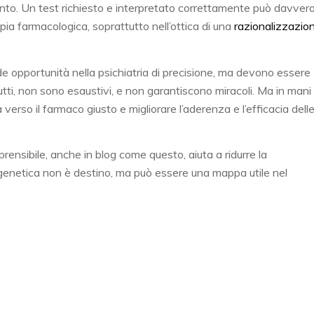
imento. Un test richiesto e interpretato correttamente può davver
rapia farmacologica, soprattutto nell’ottica di una
razionalizzazio
e opportunità nella psichiatria di precisione, ma devono essere
tutti, non sono esaustivi, e non garantiscono miracoli. Ma in mani
erso il farmaco giusto e migliorare l’aderenza e l’efficacia dell
nsibile, anche in blog come questo, aiuta a ridurre la
 genetica non è destino, ma può essere una mappa utile nel