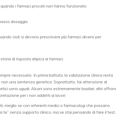
, quando i farmaci provati non hanno funzionato
a basso dosaggio
 quando cioè si devono prescrivere più farmaci diversi per
toria di risposta atipica ai farmaci.
mpre necessario. In prima battuta, la valutazione clinica resta
iù, non una sentenza genetica. Soprattutto, fai attenzione al
etici sono uguali. Alcuni sono estremamente basilari, altri offron
rpretazione per i non addetti ai lavori.
cati, meglio se con referenti medici o farmacologi che possano
i da te” senza supporto clinico, ma se stai pensando di fare il test,