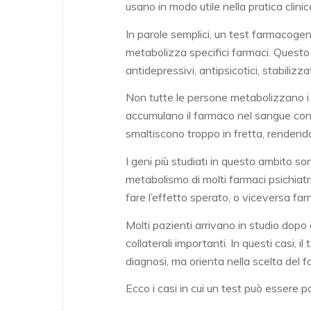
usano in modo utile nella pratica clini
In parole semplici, un test farmacoge
metabolizza specifici farmaci. Quest
antidepressivi, antipsicotici, stabilizzat
Non tutte le persone metabolizzano i f
accumulano il farmaco nel sangue con ris
smaltiscono troppo in fretta, rendendo
I geni più studiati in questo ambito 
metabolismo di molti farmaci psichiatr
fare l’effetto sperato, o viceversa far
Molti pazienti arrivano in studio dopo 
collaterali importanti. In questi casi,
diagnosi, ma orienta nella scelta del 
Ecco i casi in cui un test può essere p