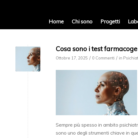
Home
Chi sono
Progetti
Lab
Cosa sono i test farmacogen
/
/
Ottobre 17, 2025
0 Commenti
in
Psichiat
Sempre più spesso in ambito psichiatri
sono uno degli strumenti chiave in qu