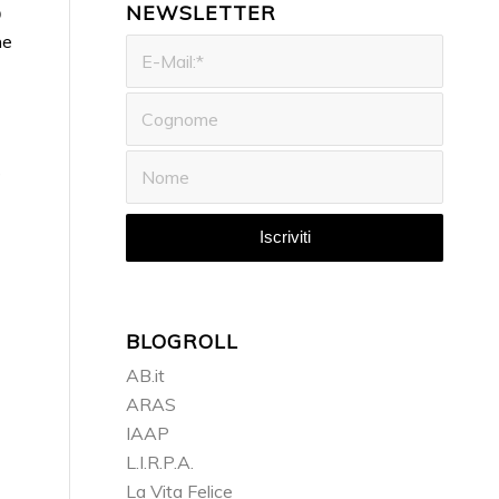
NEWSLETTER
o
ne
e
BLOGROLL
AB.it
ARAS
IAAP
L.I.R.P.A.
La Vita Felice