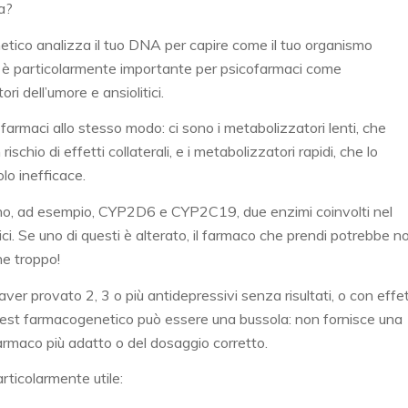
ca?
netico analizza il tuo DNA per capire come il tuo organismo
o è particolarmente importante per psicofarmaci come
ori dell’umore e ansiolitici.
armaci allo stesso modo: ci sono i metabolizzatori lenti, che
chio di effetti collaterali, e i metabolizzatori rapidi, che lo
lo inefficace.
sono, ad esempio, CYP2D6 e CYP2C19, due enzimi coinvolti nel
ici. Se uno di questi è alterato, il farmaco che prendi potrebbe n
ne troppo!
aver provato 2, 3 o più antidepressivi senza risultati, o con effet
 il test farmacogenetico può essere una bussola: non fornisce una
farmaco più adatto o del dosaggio corretto.
articolarmente utile: