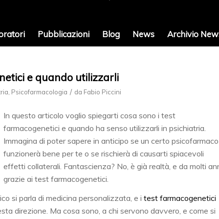
oratori
Pubblicazioni
Blog
News
Archivio News
etici e quando utilizzarli
/
ria
,
Psicofarmacologia
da
Fabio Piccini
In questo articolo voglio spiegarti cosa sono i test
farmacogenetici e quando ha senso utilizzarli in psichiatria.
Immagina di poter sapere in anticipo se un certo psicofarmaco
funzionerà bene per te o se rischierà di causarti spiacevoli
effetti collaterali. Fantascienza? No, è già realtà, e da molti ann
grazie ai test farmacogenetici.
co si parla di medicina personalizzata, e i
test farmacogenetici
esta direzione. Ma cosa sono, a chi servono davvero, e come si