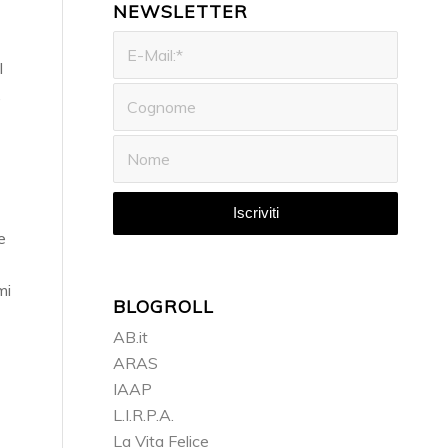
NEWSLETTER
l
,
e
mi
BLOGROLL
AB.it
ARAS
IAAP
L.I.R.P.A.
La Vita Felice