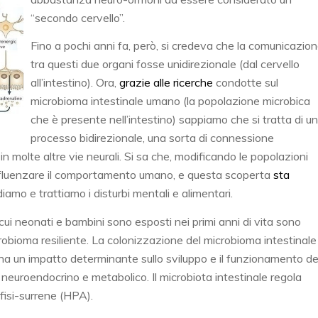
“secondo cervello”.
Fino a pochi anni fa, però, si credeva che la comunicazio
tra questi due organi fosse unidirezionale (dal cervello
all’intestino). Ora,
grazie alle ricerche
condotte sul
microbioma intestinale umano (la popolazione microbica
che è presente nell’intestino) sappiamo che si tratta di un
processo bidirezionale, una sorta di connessione
in molte altre vie neurali. Si sa che, modificando le popolazioni
e influenzare il comportamento umano, e questa scoperta
sta
amo e trattiamo i disturbi mentali e alimentari.
ui neonati e bambini sono esposti nei primi anni di vita sono
robioma resiliente. La colonizzazione del microbioma intestinale
 ha un impatto determinante sullo sviluppo e il funzionamento de
, neuroendocrino e metabolico. Il microbiota intestinale regola
ofisi-surrene (HPA).