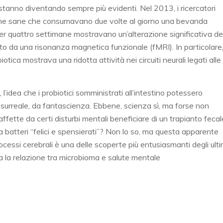
tanno diventando sempre più evidenti. Nel 2013, i ricercatori
ne sane che consumavano due volte al giorno una bevanda
per quattro settimane mostravano un’alterazione significativa de
o da una risonanza magnetica funzionale (fMRI). In particolare
ca mostrava una ridotta attività nei circuiti neurali legati alle
, l’idea che i probiotici somministrati all’intestino potessero
 surreale, da fantascienza. Ebbene, scienza sì, ma forse non
fette da certi disturbi mentali beneficiare di un trapianto fecal
batteri “felici e spensierati”? Non lo so, ma questa apparente
rocessi cerebrali è una delle scoperte più entusiasmanti degli ulti
ega la relazione tra microbioma e salute mentale