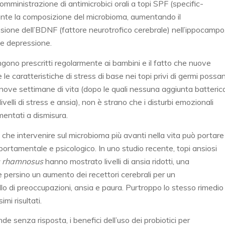
omministrazione di antimicrobici orali a topi SPF (specific-
te la composizione del microbioma, aumentando il
ione dell’BDNF (fattore neurotrofico cerebrale) nell’ippocampo
a e depressione.
gono prescritti regolarmente ai bambini e il fatto che nuove
 caratteristiche di stress di base nei topi privi di germi possa
 nove settimane di vita (dopo le quali nessuna aggiunta batteric
ivelli di stress e ansia), non è strano che i disturbi emozionali
mentati a dismisura.
he intervenire sul microbioma più avanti nella vita può portare
portamentale e psicologico. In uno studio recente, topi ansiosi
s rhamnosus
hanno mostrato livelli di ansia ridotti, una
e persino un aumento dei recettori cerebrali per un
llo di preoccupazioni, ansia e paura. Purtroppo lo stesso rimedio
mi risultati.
senza risposta, i benefici dell’uso dei probiotici per