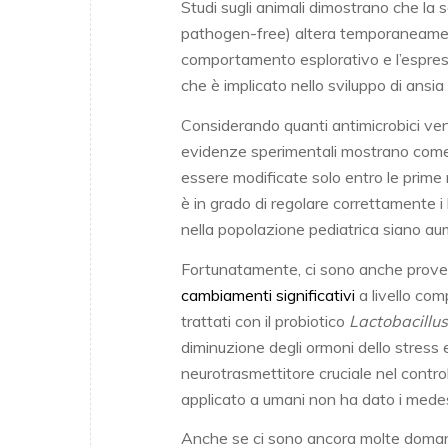
Studi sugli animali dimostrano che la s
pathogen-free) altera temporaneamen
comportamento esplorativo e l’espress
che è implicato nello sviluppo di ansi
Considerando quanti antimicrobici ven
evidenze sperimentali mostrano come le
essere modificate solo entro le prime
è in grado di regolare correttamente i l
nella popolazione pediatrica siano au
Fortunatamente, ci sono anche prove c
cambiamenti significativi
a livello com
trattati con il probiotico
Lactobacillu
diminuzione degli ormoni dello stress 
neurotrasmettitore cruciale nel contro
applicato a umani non ha dato i medesi
Anche se ci sono ancora molte domande 