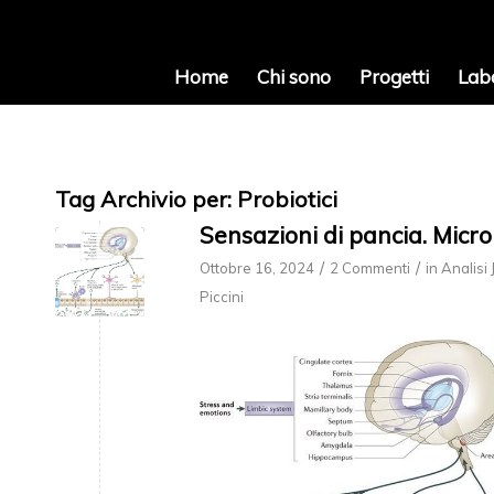
Home
Chi sono
Progetti
Lab
Tag Archivio per:
Probiotici
Sensazioni di pancia. Micr
/
/
Ottobre 16, 2024
2 Commenti
in
Analisi
Piccini