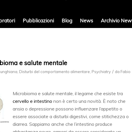
oratori
Pubblicazioni
Blog
News
Archivio News
obioma e salute mentale
/
 Junghiana
,
Disturbi del comportamento alimentare
,
Psychiatry
da
Fabio
Microbioma e salute mentale, il legame che esiste tra
cervello e intestino
non è certo una novità. È noto che
ansia o depressione possono influenzare l’appetito o
essere associate a disturbi digestivi, come stitichezza o
diarrea. Sappiamo anche che l’intestino produce
abbastanza neuro-ormoni da essere considerato un