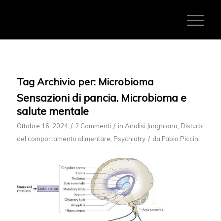
Tag Archivio per:
Microbioma
Sensazioni di pancia. Microbioma e
salute mentale
/
/
Ottobre 16, 2024
2 Commenti
in
Analisi Junghiana
,
Disturbi
/
del comportamento alimentare
,
Psychiatry
da
Fabio Piccini