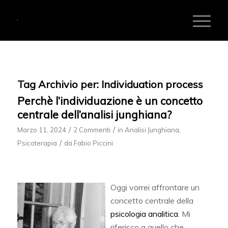
Tag Archivio per:
Individuation process
Perchè l’individuazione è un concetto
centrale dell’analisi junghiana?
/
/
Marzo 11, 2024
2 Commenti
in
Analisi Junghiana
,
/
Psicoterapia
da
Fabio Piccini
Oggi vorrei affrontare un
concetto centrale della
psicologia analitica
. Mi
riferisco a quello che