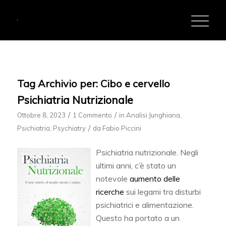
Tag Archivio per:
Cibo e cervello
Psichiatria Nutrizionale
/
/
Ottobre 8, 2023
1 Commento
in
Analisi Junghiana
,
/
Psichiatria
,
Psychiatry
da
Fabio Piccini
Psichiatria nutrizionale. Negli
ultimi anni, c’è stato un
notevole
aumento delle
ricerche
sui legami tra disturbi
psichiatrici e alimentazione.
Questo ha portato a un