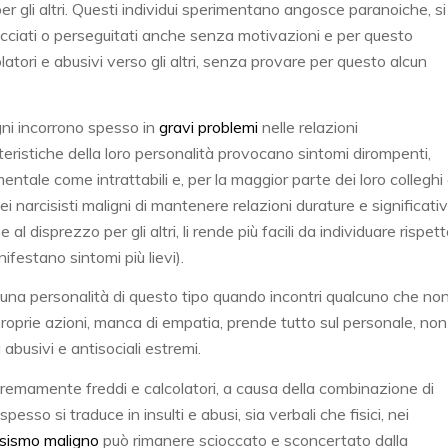
er gli altri. Questi individui sperimentano angosce paranoiche, si
ciati o perseguitati anche senza motivazioni e per questo
tori e abusivi verso gli altri, senza provare per questo alcun
ligni incorrono spesso in
gravi problemi
nelle relazioni
teristiche della loro personalità provocano sintomi dirompenti,
mentale come intrattabili e, per la maggior parte dei loro colleghi
ei narcisisti maligni di mantenere relazioni durature e significativ
 al disprezzo per gli altri, li rende più facili da individuare rispet
nifestano sintomi più lievi).
a una personalità di questo tipo quando incontri qualcuno che no
proprie azioni, manca di empatia, prende tutto sul personale, non
usivi e antisociali estremi.
tremamente freddi e calcolatori, a causa della combinazione di
spesso si traduce in insulti e abusi, sia verbali che fisici, nei
cisismo maligno
può rimanere scioccato e sconcertato dalla