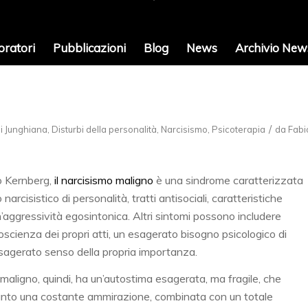
oratori
Pubblicazioni
Blog
News
Archivio News
/
i Junghiana
,
Disturbi della personalità
,
Narcisismo
,
Psicoterapia
da
Fabi
 Kernberg,
il narcisismo maligno
è una sindrome caratterizzata
narcisistico di personalità, tratti antisociali, caratteristiche
n’aggressività egosintonica. Altri sintomi possono includere
oscienza dei propri atti, un esagerato bisogno psicologico di
sagerato senso della propria importanza.
 maligno, quindi, ha un’autostima esagerata, ma fragile, che
anto una costante ammirazione, combinata con un totale