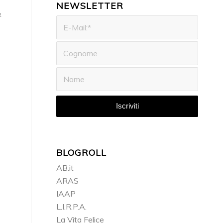
NEWSLETTER
2
BLOGROLL
AB.it
ARAS
IAAP
L.I.R.P.A.
La Vita Felice