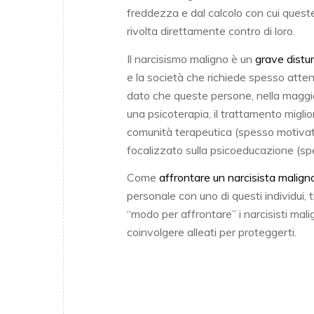
freddezza e dal calcolo con cui quest
rivolta direttamente contro di loro.
Il narcisismo maligno è un
grave distur
e la società che richiede spesso atten
dato che queste persone, nella maggio
una psicoterapia, il trattamento migli
comunità terapeutica (spesso motivato
focalizzato sulla psicoeducazione (spe
Come
affrontare un narcisista malign
personale con uno di questi individui, 
“modo per affrontare” i narcisisti malig
coinvolgere alleati per proteggerti.