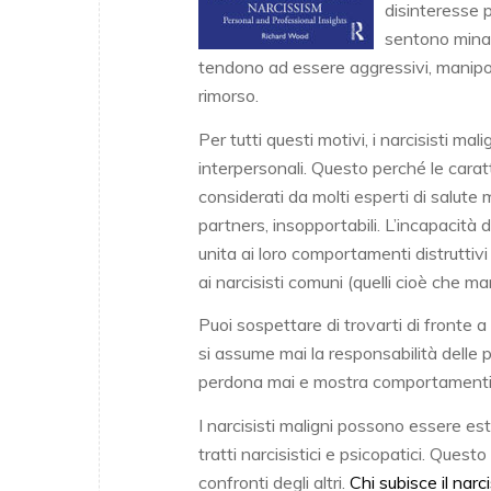
disinteresse p
sentono minac
tendono ad essere aggressivi, manipola
rimorso.
Per tutti questi motivi, i narcisisti ma
interpersonali. Questo perché le carat
considerati da molti esperti di salute 
partners, insopportabili. L’incapacità d
unita ai loro comportamenti distruttivi e
ai narcisisti comuni (quelli cioè che ma
Puoi sospettare di trovarti di fronte 
si assume mai la responsabilità delle 
perdona mai e mostra comportamenti ab
I narcisisti maligni possono essere es
tratti narcisistici e psicopatici. Questo 
confronti degli altri.
Chi subisce il nar