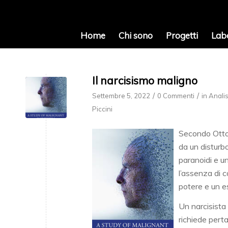
Home
Chi sono
Progetti
Lab
Il narcisismo maligno
/
/
Settembre 5, 2022
0 Commenti
in
Analis
Piccini
Secondo Otto
da un disturbo 
paranoidi e u
l’assenza di c
potere e un e
Un narcisista
richiede pert