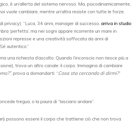
gico, è un’allerta del sistema nervoso. Ma, psicodinamicamente,
oi vuole cambiare, mentre un’altra resiste con tutte le forze.
di privacy): “Luca, 34 anni, manager di successo,
arriva in studio
mbra ‘perfetto’, ma nei sogni appare ricorrente un mare in
ioni represse e una creatività soffocata da anni di
 Sé autentico.”
ma una richiesta d’ascolto. Quando l’inconscio non riesce più a
essione), trova un altro canale: il corpo. Immagina di cambiare
omo?”
, prova a domandarti: “
Cosa sta cercando di dirmi?
“
cede tregua, o la paura di “lasciarsi andare”.
ari) possono essere il corpo che trattiene ciò che non trova