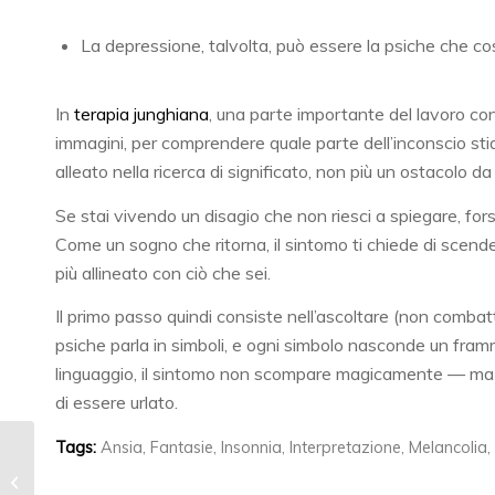
La depressione, talvolta, può essere la psiche che cost
In
terapia junghiana
, una parte importante del lavoro con
immagini, per comprendere quale parte dell’inconscio stia
alleato nella ricerca di significato, non più un ostacolo da 
Se stai vivendo un disagio che non riesci a spiegare, fo
Come un sogno che ritorna, il sintomo ti chiede di scender
più allineato con ciò che sei.
Il primo passo quindi consiste nell’ascoltare (non combatt
psiche parla in simboli, e ogni simbolo nasconde un fra
linguaggio, il sintomo non scompare magicamente — ma 
di essere urlato.
Tags:
Ansia
,
Fantasie
,
Insonnia
,
Interpretazione
,
Melancolia
,
Come aiutare un
paziente a scegliere il