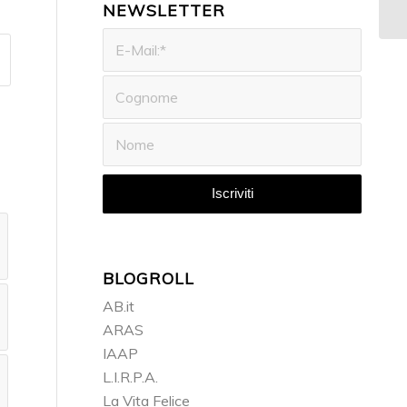
NEWSLETTER
BLOGROLL
AB.it
ARAS
IAAP
L.I.R.P.A.
La Vita Felice