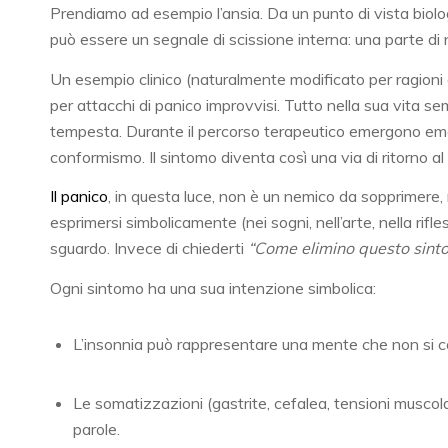
Prendiamo ad esempio l’ansia. Da un punto di vista biolo
può essere un segnale di scissione interna: una parte di n
Un esempio clinico (naturalmente modificato per ragioni 
per attacchi di panico improvvisi. Tutto nella sua vita se
tempesta. Durante il percorso terapeutico emergono emoz
conformismo. Il sintomo diventa così una via di ritorno al
Il panico
, in questa luce, non è un nemico da sopprimere, 
esprimersi simbolicamente (nei sogni, nell’arte, nella rifl
sguardo. Invece di chiederti
“Come elimino questo sint
Ogni sintomo ha una sua intenzione simbolica:
L’insonnia può rappresentare una mente che non si con
Le somatizzazioni (gastrite, cefalea, tensioni muscol
parole.