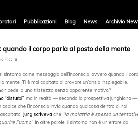
oratori
Pubblicazioni
Blog
News
Archivio News
: quando il corpo parla al posto della mente
io Piccini
del sintomo come messaggio dell’inconscio, ovvero quando il cor
lla mente. Ti è mai capitato di provare un’ansia inspiegabile,
non cede, o una tristezza senza apparente motivo?
no “disturbi”
, ma in realtà — secondo la prospettiva junghiana —
 codice che l’inconscio invia quando qualcosa dentro di noi
 ascoltato.
Jung scriveva
che
“la malattia è spesso un tentativ
guarire l’uomo”
. In altre parole, il sintomo non è un errore da