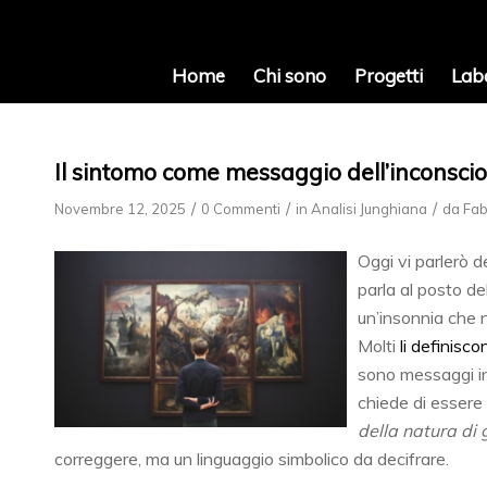
Home
Chi sono
Progetti
Lab
Il sintomo come messaggio dell’inconscio
/
/
/
Novembre 12, 2025
0 Commenti
in
Analisi Junghiana
da
Fab
Oggi vi parlerò 
parla al posto de
un’insonnia che 
Molti
li definisco
sono messaggi in
chiede di essere
della natura di 
correggere, ma un linguaggio simbolico da decifrare.