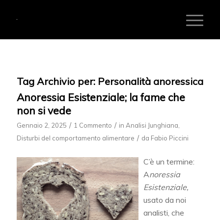
Tag Archivio per:
Personalità anoressica
Anoressia Esistenziale; la fame che
non si vede
/
/
Gennaio 2, 2025
1 Commento
in
Analisi Junghiana
,
/
Disturbi del comportamento alimentare
da
Fabio Piccini
C’è un termine:
A
noressia
Esistenziale,
usato da noi
analisti, che