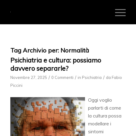
Tag Archivio per:
Normalità
Psichiatria e cultura: possiamo
davvero separarle?
/
/
/
Novembre 27, 2025
0 Commenti
in
Psichiatria
da
Fabio
Piccini
Oggi voglio
parlarti di come
la cultura possa
modellare i
sintomi