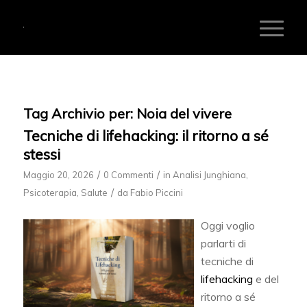
Tag Archivio per:
Noia del vivere
Tecniche di lifehacking: il ritorno a sé
stessi
/
/
Maggio 20, 2026
0 Commenti
in
Analisi Junghiana
,
/
Psicoterapia
,
Salute
da
Fabio Piccini
Oggi voglio
parlarti di
tecniche di
lifehacking
e del
ritorno a sé