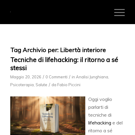
Tag Archivio per:
Libertà interiore
Tecniche di lifehacking: il ritorno a sé
stessi
/
/
Maggio 20, 2026
0 Commenti
in
Analisi Junghiana
,
/
Psicoterapia
,
Salute
da
Fabio Piccini
Oggi voglio
parlarti di
tecniche di
lifehacking
e del
ritorno a sé