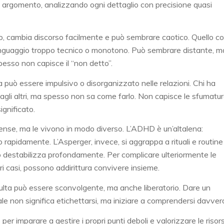
 argomento, analizzando ogni dettaglio con precisione quasi
, cambia discorso facilmente e può sembrare caotico. Quello c
 linguaggio troppo tecnico o monotono. Può sembrare distante, m
esso non capisce il “non detto”.
 può essere impulsivo o disorganizzato nelle relazioni. Chi ha
 agli altri, ma spesso non sa come farlo. Non capisce le sfumatu
significato.
nse, ma le vivono in modo diverso. L’ADHD è un’altalena:
 rapidamente. L’Asperger, invece, si aggrappa a rituali e routine
 lo destabilizza profondamente. Per complicare ulteriormente le
ri casi, possono addirittura convivere insieme.
dulta può essere sconvolgente, ma anche liberatorio. Dare un
 non significa etichettarsi, ma iniziare a comprendersi davver
er imparare a gestire i propri punti deboli e valorizzare le risor