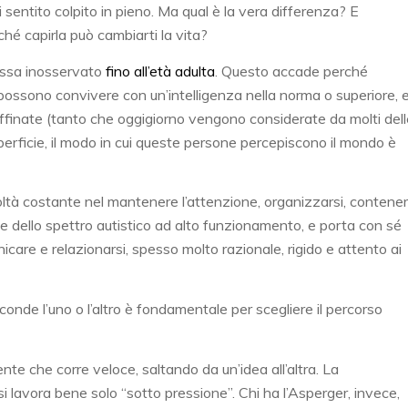
i sentito colpito in pieno. Ma qual è la vera differenza? E
ché capirla può cambiarti la vita?
assa inosservato
fino all’età adulta
. Questo accade perché
, possono convivere con un’intelligenza nella norma o superiore, 
ffinate (tanto che oggigiorno vengono considerate da molti dell
uperficie, il modo in cui queste persone percepiscono il mondo è
ltà costante nel mantenere l’attenzione, organizzarsi, contene
rte dello spettro autistico ad alto funzionamento, e porta con sé
care e relazionarsi, spesso molto razionale, rigido e attento ai
sconde l’uno o l’altro è fondamentale per scegliere il percorso
e che corre veloce, saltando da un’idea all’altra. La
 lavora bene solo “sotto pressione”. Chi ha l’Asperger, invece,