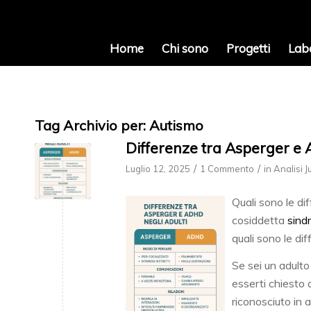
Home
Chi sono
Progetti
Lab
Tag Archivio per:
Autismo
Differenze tra Asperger e 
/
/
Luglio 12, 2025
1 Commento
in
Analisi 
Quali sono le d
cosiddetta
sind
quali sono le di
Se sei un adulto
esserti chiesto 
riconosciuto in 