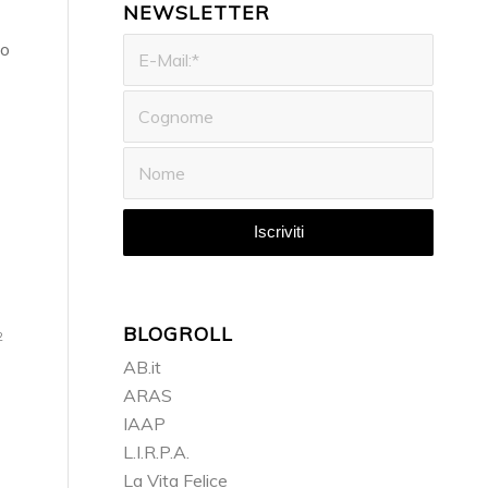
NEWSLETTER
to
BLOGROLL
2
AB.it
ARAS
IAAP
L.I.R.P.A.
La Vita Felice