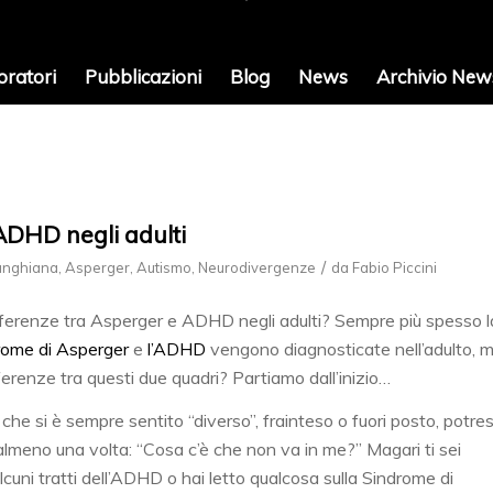
oratori
Pubblicazioni
Blog
News
Archivio News
ADHD negli adulti
/
Junghiana
,
Asperger
,
Autismo
,
Neurodivergenze
da
Fabio Piccini
ifferenze tra Asperger e ADHD negli adulti? Sempre più spesso l
rome di Asperger
e
l’ADHD
vengono diagnosticate nell’adulto, 
fferenze tra questi due quadri? Partiamo dall’inizio…
 che si è sempre sentito “diverso”, frainteso o fuori posto, potres
almeno una volta: “Cosa c’è che non va in me?” Magari ti sei
alcuni tratti dell’ADHD o hai letto qualcosa sulla Sindrome di