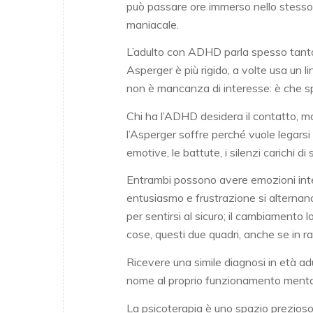
può passare ore immerso nello stesso
maniacale.
L’adulto con ADHD parla spesso tanto
Asperger è più rigido, a volte usa un
non è mancanza di interesse: è che sp
Chi ha l’ADHD desidera il contatto, ma
l’Asperger soffre perché vuole legarsi
emotive, le battute, i silenzi carichi di 
Entrambi possono avere emozioni inte
entusiasmo e frustrazione si alternano
per sentirsi al sicuro; il cambiamento
cose, questi due quadri, anche se in ra
Ricevere una simile diagnosi in età a
nome al proprio funzionamento mentale
La psicoterapia è uno spazio prezioso p