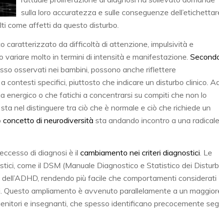
sulla loro accuratezza e sulle conseguenze dell’etichettar
ti come affetti da questo disturbo.
 caratterizzato da difficoltà di attenzione, impulsività e
no variare molto in termini di intensità e manifestazione.
Second
spesso osservati nei bambini, possono anche riflettere
a contesti specifici, piuttosto che indicare un disturbo clinico. A
 energico o che fatichi a concentrarsi su compiti che non lo
sta nel distinguere tra ciò che è normale e ciò che richiede un
o
concetto di neurodiversità
sta andando incontro a una radical
eccesso di diagnosi è il
cambiamento nei criteri diagnostici
. Le
ostici, come il DSM (Manuale Diagnostico e Statistico dei Disturb
ni dell’ADHD, rendendo più facile che comportamenti considerati
osi. Questo ampliamento è avvenuto parallelamente a un maggior
genitori e insegnanti, che spesso identificano precocemente seg