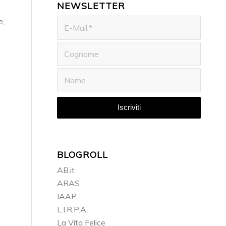
NEWSLETTER
e,
BLOGROLL
AB.it
ARAS
IAAP
L.I.R.P.A.
La Vita Felice