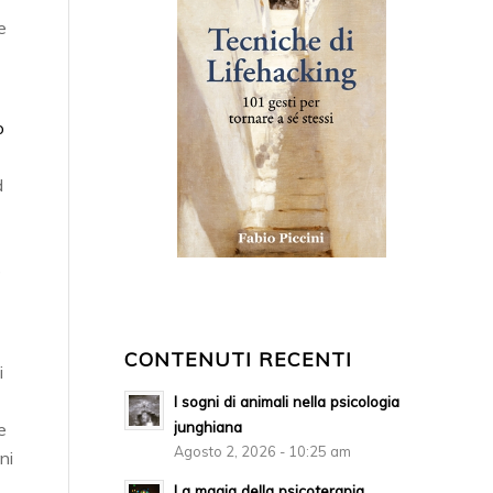
e
o
d
e
CONTENUTI RECENTI
i
I sogni di animali nella psicologia
junghiana
e
Agosto 2, 2026 - 10:25 am
ni
La magia della psicoterapia