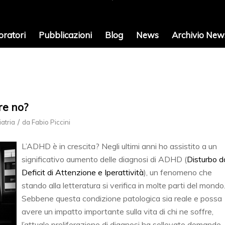
oratori
Pubblicazioni
Blog
News
Archivio News
re no?
/
iatria
da
Fabio Piccini
L’ADHD è in crescita? Negli ultimi anni ho assistito a un
significativo aumento delle diagnosi di ADHD (
Disturbo d
Deficit di Attenzione e Iperattività
), un fenomeno che
stando alla letteratura si verifica in molte parti del mondo
Sebbene questa condizione patologica sia reale e possa
avere un impatto importante sulla vita di chi ne soffre,
l’attuale proliferazione di diagnosi ha sollevato domande