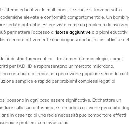
el sistema educativo. In molti paesi, le scuole si trovano sotto
 accademiche elevate e conformità comportamentale. Un bambin
stare seduto potrebbe essere visto come un problema da risolver
uò permettere l’accesso a
risorse aggiuntive
o a piani educativi
ie a cercare attivamente una diagnosi anche in casi al limite del
 dell’industria farmaceutica. I trattamenti farmacologici, come il
itti per l’ADHD e rappresentano un mercato miliardario.
i ha contribuito a creare una percezione popolare secondo cui il
uzione semplice e rapida per problemi complessi legati al
si possono in ogni caso essere significative. Etichettare un
uire sulla sua autostima e sul modo in cui viene percepito dagl
timolanti in assenza di una reale necessità può comportare effetti
 insonnia e problemi cardiovascolari.