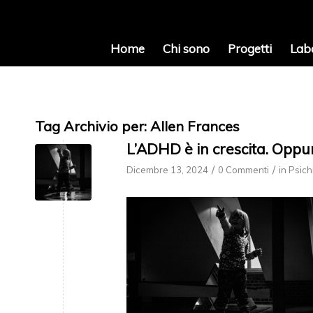
Home
Chi sono
Progetti
Lab
Tag Archivio per:
Allen Frances
L’ADHD è in crescita. Oppu
/
/
Dicembre 13, 2024
0 Commenti
in
Psich