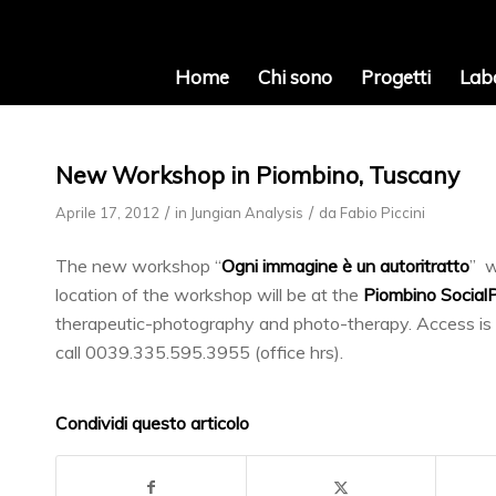
Home
Chi sono
Progetti
Lab
New Workshop in Piombino, Tuscany
/
/
Aprile 17, 2012
in
Jungian Analysis
da
Fabio Piccini
The new workshop “
Ogni immagine è un autoritratto
” w
location of the workshop will be at the
Piombino Social
therapeutic-photography and photo-therapy. Access is l
call 0039.335.595.3955 (office hrs).
Condividi questo articolo