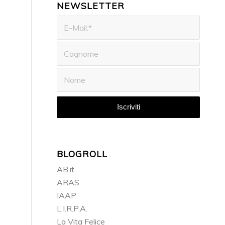
NEWSLETTER
BLOGROLL
AB.it
ARAS
IAAP
L.I.R.P.A.
La Vita Felice